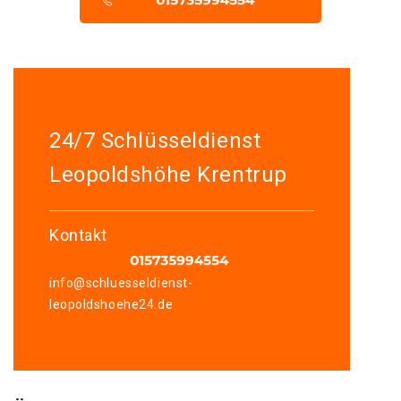
24/7 Schlüsseldienst
Leopoldshöhe Krentrup
Kontakt
info@schluesseldienst-
leopoldshoehe24.de